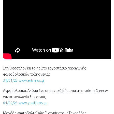
Στη Θεσσαλονίκη το πρώτο εργοστάσιο παραγωγής
φωτοβολταϊκών τρίτης γενιάς
31/01/23 www.ertnews.gr
Αγροβολταϊκά: Ακόμα ένα σημαντικό βήμα για τη «made in Greece»
νανοτεχνολογία 3ης γενιάς
04/02/23 www.ypaithros.gr
Μονάδα φωτοβολταϊκών Γ’ γενιάς στους Ταγαράδες