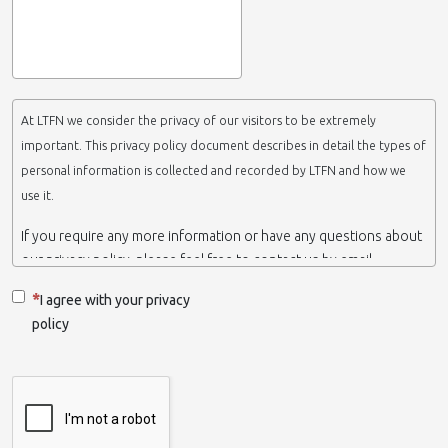
At LTFN we consider the privacy of our visitors to be extremely
important. This privacy policy document describes in detail the types of
personal information is collected and recorded by LTFN and how we
use it.
If you require any more information or have any questions about
our privacy policy, please feel free to contact us by email.
This website is operated by LTFN web administration group,
I agree with your privacy
which belongs to the Nanotechnology Lab LTFN, in Aristotle
policy
University of Thessaloniki-Greece.
When we say ‘we’, ‘us’ or ‘LTFN’ it is because that is who we are
and we own and run the website.
Collection and retention of your personal information
We collect information from you when you contact us via form,