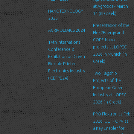
in place suitable physical, electronic and managerial procedures
at Agrotica - March
NANOTEXNOLOGY
to safeguard and secure the information we collect online.
14 (in Greek)
2025
Link to other websites
Presentation of the
AGRIVOLTAICS 2024
Our website may link to external sites that are not operated by
Flex2Energy and
us. Please be aware that we have no control over the content
COPE-Nano
14th International
and practices of these sites, and cannot accept responsibility or
projects at LOPEC
Conference &
liability for their respective privacy policies.
2026 in Munich (in
Exhibition on Green
Greek)
Flexible Printed
Log Files
Electronics Industry
Like many other Web sites, http://www.ltfn.gr/ makes use of log
Two Flagship
(ICEFPE24)
files. These files merely logs visitors to the site - usually a
Projects of the
standard procedure for hosting companies and a part of hosting
European Green
services’ analytics. The information inside the log files includes
Industry at LOPEC
internet protocol (IP) addresses, browser type, Internet Service
2026 (in Greek)
Provider (ISP), date/time stamp, referring/exit pages, and possibly
PRO Flextronics Feb
the number of clicks. This information is used to analyze trends,
2026: OET - OPV as
administer the site, track user's movement around the site, and
a Key Enabler for
gather demographic information. IP addresses, and other such