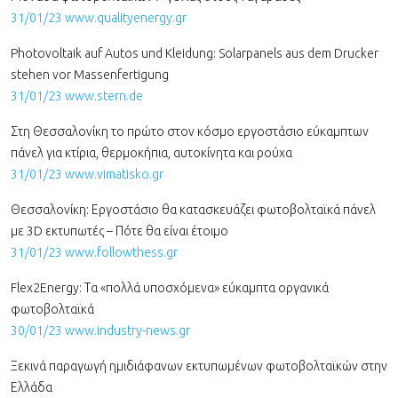
31/01/23 www.qualityenergy.gr
Photovoltaik auf Autos und Kleidung: Solarpanels aus dem Drucker
stehen vor Massenfertigung
31/01/23 www.stern.de
Στη Θεσσαλονίκη το πρώτο στον κόσμο εργοστάσιο εύκαμπτων
πάνελ για κτίρια, θερμοκήπια, αυτοκίνητα και ρούχα
31/01/23 www.vimatisko.gr
Θεσσαλονίκη: Εργοστάσιο θα κατασκευάζει φωτοβολταϊκά πάνελ
με 3D εκτυπωτές – Πότε θα είναι έτοιμο
31/01/23 www.followthess.gr
Flex2Energy: Τα «πολλά υποσχόμενα» εύκαμπτα οργανικά
φωτοβολταϊκά
30/01/23 www.industry-news.gr
Ξεκινά παραγωγή ημιδιάφανων εκτυπωμένων φωτοβολταϊκών στην
Ελλάδα