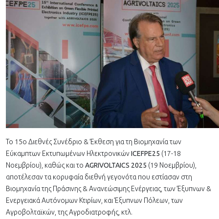
Το 15ο Διεθνές Συνέδριο & Έκθεση για τη Βιομηχανία των
Εύκαμπτων Εκτυπωμένων Ηλεκτρονικών
ICEFPE25
(17-18
Νοεμβρίου), καθώς και το
AGRIVOLTAICS 2025
(19 Νοεμβρίου),
αποτέλεσαν τα κορυφαία διεθνή γεγονότα που εστίασαν στη
Βιομηχανία της Πράσινης & Ανανεώσιμης Ενέργειας, των Έξυπνων &
Ενεργειακά Αυτόνομων Κτιρίων, και Έξυπνων Πόλεων, των
Αγροβολταϊκών, της Αγροδιατροφής, κτλ.