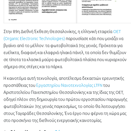
Στην 89η Διεθνή Έκθεση Θεσσαλονίκης, η ελληνική εταιρεία
OET
(Organic Electronic Technologies)
παρουσίασε κάτι που μοιάζει να
βγαίνει από το μέλλον: τα φωτοβολταϊκά 3ης γενιάς. Πρόκειται για
ευέλικτα, διαφανή και ελαφριά ηλιακά πάνελ, τα οποία δεν θυμίζουν
σε τίποτα τα κλασικά μαύρα φωτοβολταϊκά πλαίσια που κυριαρχούν
σήμερα στις στέγες και τα πάρκα.
Η καινοτόμα αυτή τεχνολογία, αποτέλεσμα δεκαετιών ερευνητικής
προσπάθειας του
Εργαστηρίου Νανοτεχνολογίας LTFN
του
Αριστοτελείου Πανεπιστημίου Θεσσαλονίκης και της ίδιας της OET,
οδηγεί πλέον στη δημιουργία του πρώτου εργοστασίου παραγωγής
φωτοβολταϊκών 3ης γενιάς παγκοσμίως, το οποίο θα λειτουργήσει
στους Ταγαράδες Θεσσαλονίκης. Ένα έργο που φέρνει τη χώρα μας
στο προσκήνιο της διεθνούς ενεργειακής καινοτομίας.