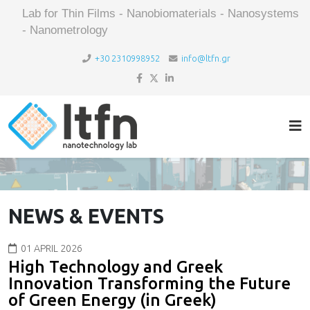
Lab for Thin Films - Nanobiomaterials - Nanosystems
- Nanometrology
+30 2310998952
info@ltfn.gr
NEWS & EVENTS
01 APRIL 2026
High Technology and Greek
Innovation Transforming the Future
of Green Energy (in Greek)