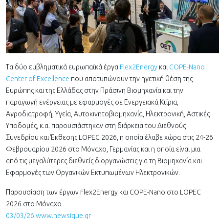
Τα δύο εμβληματικά ευρωπαϊκά έργα
Flex2Energy
και
COPE-Nano
Center of Excellence
που αποτυπώνουν την ηγετική θέση της
Ευρώπης και της Ελλάδας στην Πράσινη Βιομηχανία και την
παραγωγή ενέργειας με εφαρμογές σε Ενεργειακά Κτίρια,
Αγροδιατροφή, Υγεία, Αυτοκινητοβιομηχανία, Ηλεκτρονική, Αστικές
Υποδομές, κ.α. παρουσιάστηκαν στη διάρκεια του Διεθνούς
Συνεδρίου και Έκθεσης LOPEC 2026, η οποία έλαβε χώρα στις 24-26
Φεβρουαρίου 2026 στο Μόναχο, Γερμανίας και η οποία είναι μια
από τις μεγαλύτερες διεθνείς διοργανώσεις για τη Βιομηχανία και
Εφαρμογές των Οργανικών Εκτυπωμένων Ηλεκτρονικών.
Παρουσίαση των έργων Flex2Energy και COPE-Nano στο LOPEC
2026 στο Μόναχο
03/03/26 www.newsique.gr