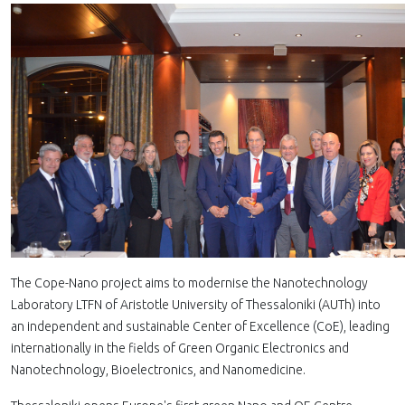
The Cope-Nano project aims to modernise the Nanotechnology
Laboratory LTFN of Aristotle University of Thessaloniki (AUTh) into
an independent and sustainable Center of Excellence (CoE), leading
internationally in the fields of Green Organic Electronics and
Nanotechnology, Bioelectronics, and Nanomedicine.