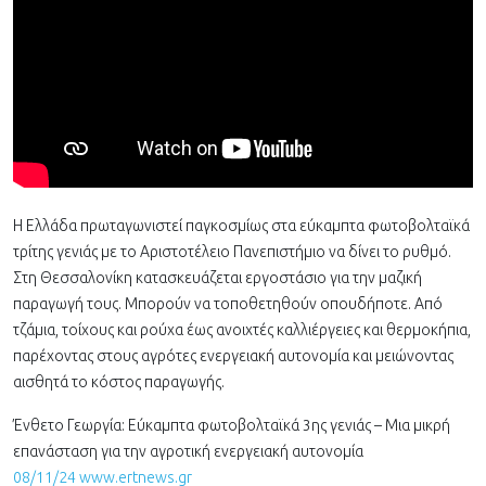
Η Ελλάδα πρωταγωνιστεί παγκοσμίως στα εύκαμπτα φωτοβολταϊκά
τρίτης γενιάς με το Αριστοτέλειο Πανεπιστήμιο να δίνει το ρυθμό.
Στη Θεσσαλονίκη κατασκευάζεται εργοστάσιο για την μαζική
παραγωγή τους. Μπορούν να τοποθετηθούν οπουδήποτε. Από
τζάμια, τοίχους και ρούχα έως ανοιχτές καλλιέργειες και θερμοκήπια,
παρέχοντας στους αγρότες ενεργειακή αυτονομία και μειώνοντας
αισθητά το κόστος παραγωγής.
Ένθετο Γεωργία: Εύκαμπτα φωτοβολταϊκά 3ης γενιάς – Μια μικρή
επανάσταση για την αγροτική ενεργειακή αυτονομία
08/11/24 www.ertnews.gr