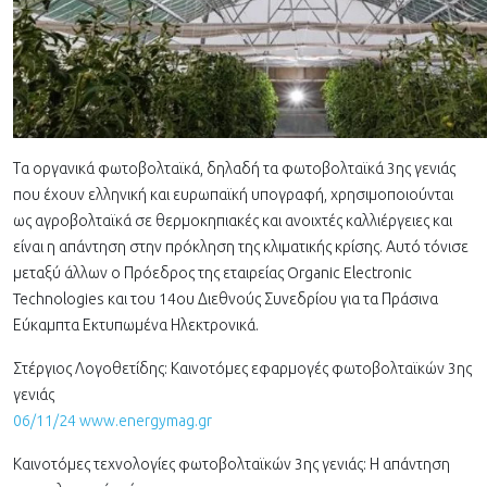
Τα οργανικά φωτοβολταϊκά, δηλαδή τα φωτοβολταϊκά 3ης γενιάς
που έχουν ελληνική και ευρωπαϊκή υπογραφή, χρησιμοποιούνται
ως αγροβολταϊκά σε θερμοκηπιακές και ανοιχτές καλλιέργειες και
είναι η απάντηση στην πρόκληση της κλιματικής κρίσης. Αυτό τόνισε
μεταξύ άλλων ο Πρόεδρος της εταιρείας Organic Electronic
Technologies και του 14ου Διεθνούς Συνεδρίου για τα Πράσινα
Εύκαμπτα Εκτυπωμένα Ηλεκτρονικά.
Στέργιος Λογοθετίδης: Καινοτόμες εφαρμογές φωτοβολταϊκών 3ης
γενιάς
06/11/24 www.energymag.gr
Καινοτόμες τεχνολογίες φωτοβολταϊκών 3ης γενιάς: Η απάντηση