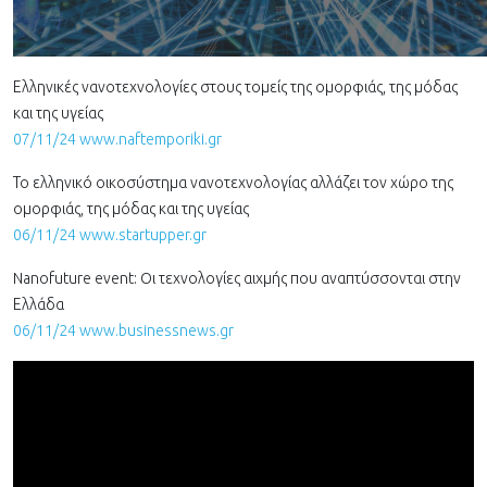
Ελληνικές νανοτεχνολογίες στους τομείς της ομορφιάς, της μόδας
και της υγείας
07/11/24 www.naftemporiki.gr
Το ελληνικό οικοσύστημα νανοτεχνολογίας αλλάζει τον χώρο της
ομορφιάς, της μόδας και της υγείας
06/11/24 www.startupper.gr
Nanofuture event: Oι τεχνολογίες αιχμής που αναπτύσσονται στην
Ελλάδα
06/11/24 www.businessnews.gr