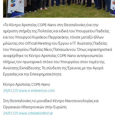
«Το Κέντρο Αριστείας COPE-Nano στη Θεσσαλονίκη έχει την
αμέριστη στήριξη της Πολιτείας και ειδικά του Υπουργείου Παιδείας
και του Υπουργού Κυριάκου Πιερρακάκη», τόνισε μεταξύ άλλων
μιλώντας στο Official Meeting του Έργου ο ΓΓ Ανώτατης Παιδείας
του Υπουργείου Παιδείας Νίκος Παπαϊωάννου. Όπως χαρακτηριστικά
αναφέρθηκε το Κέντρο Αριστείας COPE-Nano αντιπροσωπεύει
πλήρως τον πρωταρχικό στόχο του Υπουργείου στον τομέα της
Ανώτατης Εκπαίδευσης: Τη σύνδεση της Έρευνας με την Αγορά
Εργασίας και την Επιχειρηματικότητα.
Κέντρο Αριστείας COPE-Nano
29/01/25 www.e-enimerosi.com
Στη Θεσσαλονίκη το μοναδικό Κέντρο Νανοτεχνολογίας και
Οργανικών Ηλεκτρονικών στην Ευρώπη
29/01/25 www.crisismonitor.gr