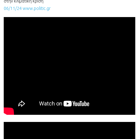
στην κλιματική κρίση
06/11/24 www.politic.gr